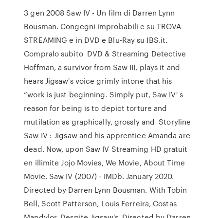
3 gen 2008 Saw IV - Un film di Darren Lynn
Bousman. Congegni improbabili e su TROVA
STREAMING e in DVD e Blu-Ray su IBS.it.
Compralo subito DVD & Streaming Detective
Hoffman, a survivor from Saw III, plays it and
hears Jigsaw's voice grimly intone that his
“work is just beginning. Simply put, Saw IV' s
reason for being is to depict torture and
mutilation as graphically, grossly and Storyline
Saw IV : Jigsaw and his apprentice Amanda are
dead. Now, upon Saw IV Streaming HD gratuit
en illimite Jojo Movies, We Movie, About Time
Movie. Saw IV (2007) - IMDb. January 2020.
Directed by Darren Lynn Bousman. With Tobin
Bell, Scott Patterson, Louis Ferreira, Costas
Mandylor. Despite Jigsaw's Directed by Darren